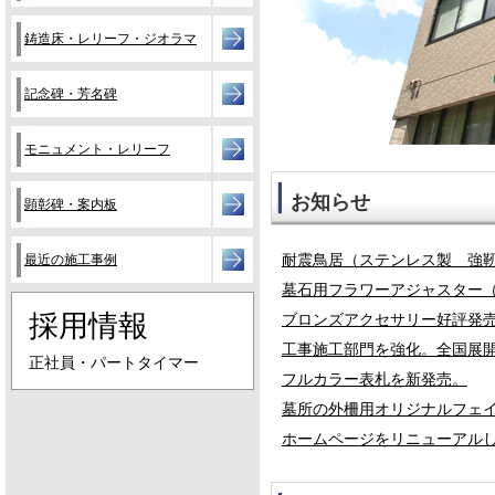
鋳造床・レリーフ・ジオラマ
記念碑・芳名碑
モニュメント・レリーフ
お知らせ
顕彰碑・案内板
最近の施工事例
耐震鳥居（ステンレス製 強
墓石用フラワーアジャスター
採用情報
ブロンズアクセサリー好評発
工事施工部門を強化。全国展
正社員・パートタイマー
フルカラー表札を新発売。
墓所の外柵用オリジナルフェ
ホームページをリニューアル