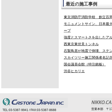
最近の施工事例
東京消防庁消防学校 創立百
モニュメントサイン、日本最
ープ
強度とスマートさを出したア
西東京東伏見トンネル
石製鳥居が地震で倒壊、ステ
スカイツリー施工関係者名記
国会議員会館（特注銘板）
渋谷ヒカリエ
営業本部 〒17
TEL:03-5387-9941 / FAX:03-5387-8688