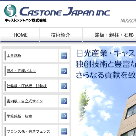
工事銘板
親柱・高欄パネル
社銘板・庁銘板・館銘板
案内板・自立式サイン
学校銘板・校章
ブロンズ像・鋳造フェンス